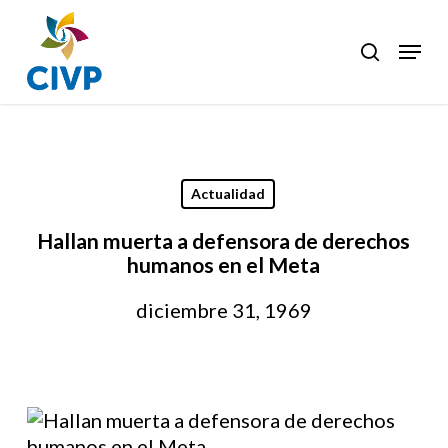
Skip
to
Menu
search
Clos
main
Men
content
Actualidad
Hallan muerta a defensora de derechos
humanos en el Meta
diciembre 31, 1969