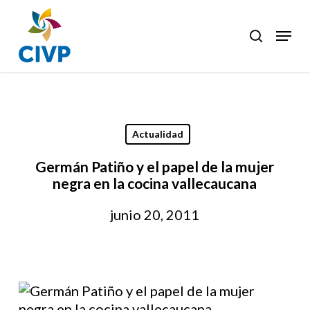
Skip
to
Menu
search
Clos
main
Men
content
Actualidad
Germán Patiño y el papel de la mujer
negra en la cocina vallecaucana
junio 20, 2011