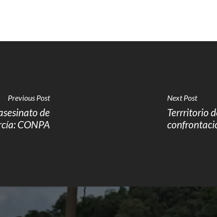
Previous Post
Next Post
asesinato de
Terrritorio 
rcía: CONPA
confrontac