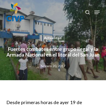
Skip
to
Menu
search
Clos
main
Men
content
Actualidad
Fuertes combates entre grupo ilegal y la
Armada Nacional en el litoral del San Juan
febrero 20, 2017
Desde primeras horas de ayer 19 de