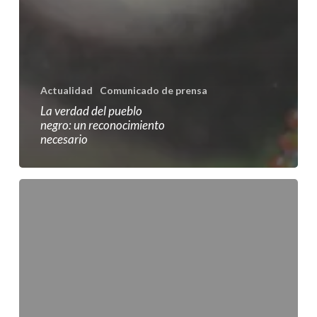
Actualidad
Comunicado de prensa
La verdad del pueblo
negro: un reconocimiento
necesario
Rechazamos
las
amenazas
y
atentados
a
líderes
y