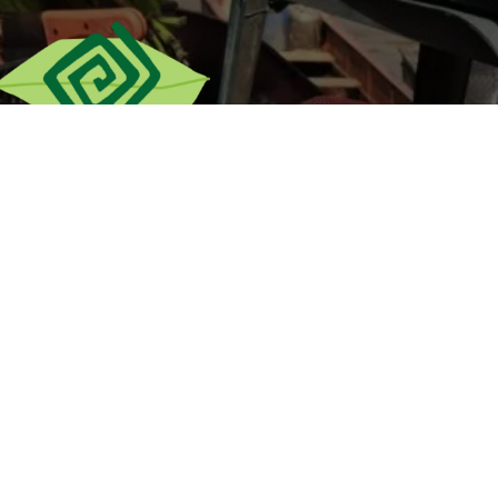
twitter
facebook
youtube
soundcloud