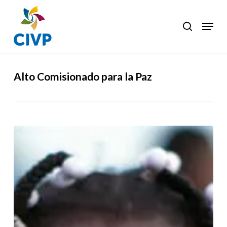
Skip
to
Menu
search
Clos
main
Men
content
Alto Comisionado para la Paz
Rechazamos
a
la
perfidia
del
Estado
colombiano