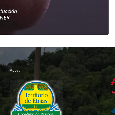
ituación
EYNER
Apoya: