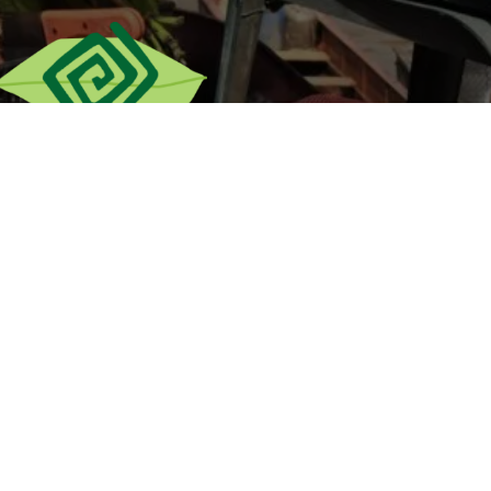
twitter
facebook
youtube
soundcloud