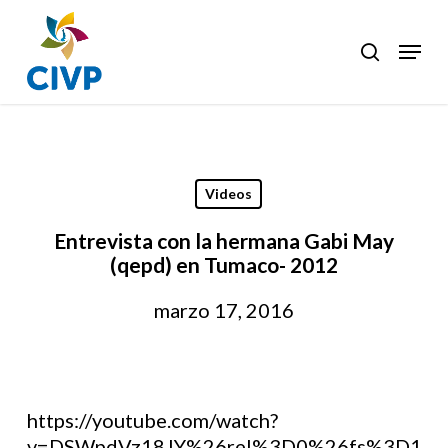
Skip
to
Menu
search
Clos
main
Men
content
Videos
Entrevista con la hermana Gabi May
(qepd) en Tumaco- 2012
marzo 17, 2016
https://youtube.com/watch?
v=DSWpdVz18JY%26rel%3D0%26fs%3D1