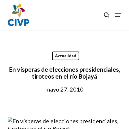
Skip
to
Menu
search
Clos
main
Men
content
Actualidad
En vísperas de elecciones presidenciales,
tiroteos en el río Bojayá
mayo 27, 2010