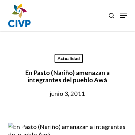
Skip
to
Menu
search
Clos
main
Men
content
Actualidad
En Pasto (Nariño) amenazan a
integrantes del pueblo Awá
junio 3, 2011