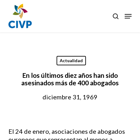
Skip
to
Menu
search
Clos
main
Men
content
Actualidad
En los últimos diez años han sido
asesinados más de 400 abogados
diciembre 31, 1969
El 24 de enero, asociaciones de abogados
europeos que representan al menos a