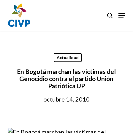
Skip
to
Menu
search
Clos
main
Men
content
Actualidad
En Bogotá marchan las víctimas del
Genocidio contra el partido Unión
Patriótica UP
octubre 14, 2010