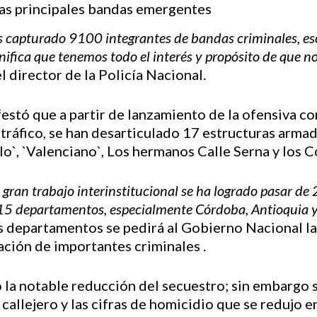
capturado 9100 integrantes de bandas criminales, eso 
gnifica que tenemos todo el interés y propósito de que 
 el director de la Policía Nacional.
estó que a partir de lanzamiento de la ofensiva co
cotráfico, se han desarticulado 17 estructuras arma
llo`, `Valenciano`, Los hermanos Calle Serna y los 
 gran trabajo interinstitucional se ha logrado pasar d
15 departamentos, especialmente Córdoba, Antioquia y 
esos departamentos se pedirá al Gobierno Nacional l
lación de importantes criminales .
tó la notable reducción del secuestro; sin embargo 
allejero y las cifras de homicidio que se redujo e