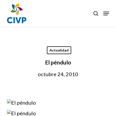
Skip
to
Menu
search
Clos
main
Men
content
Actualidad
El péndulo
octubre 24, 2010