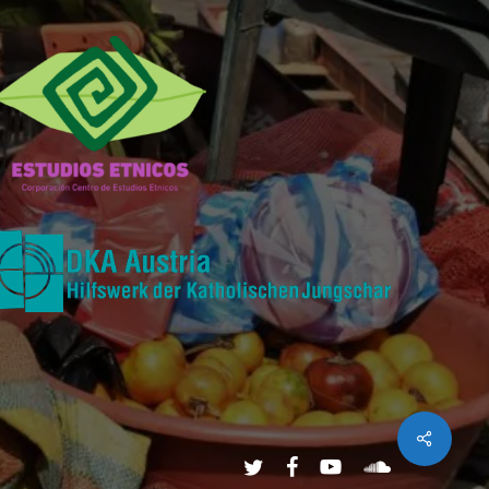
Share
twitter
facebook
youtube
soundcloud