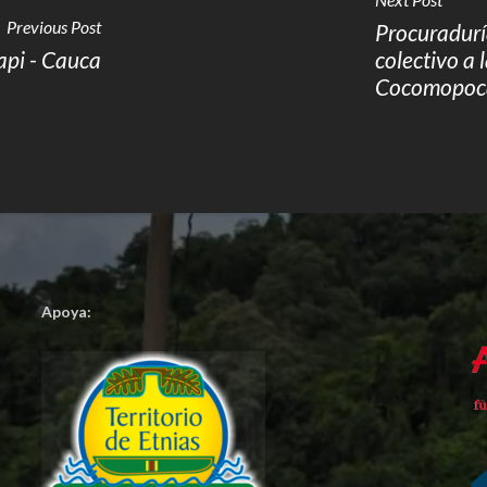
Previous Post
Procuraduría
api - Cauca
colectivo a
Cocomopoca
Apoya: