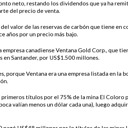
onto neto, restando los dividendos que ya ha remit
rte del precio de venta.
 del valor de las reservas de carbón que tiene en c
e años por un precio más bajo.
 la empresa canadiense Ventana Gold Corp., que tie
s en Santander, por US$1.500 millones.
s, porque Ventana era una empresa listada en la b
ión.
 primeros títulos por el 75% de la mina El Color
época valían menos un dólar cada una), luego adqui
 pagó US$48 millones por lo títulos de las minas L