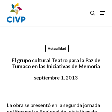
Skip
to
Menu
search
Clos
main
Men
content
Actualidad
El grupo cultural Teatro para la Paz de
Tumaco en las Iniciativas de Memoria
septiembre 1, 2013
La obra se presentó en la segunda jornada
del Encuentro Regional de Iniciativas de