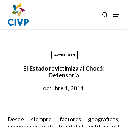
Skip
to
Menu
search
Clos
main
Men
content
Actualidad
El Estado revictimiza al Chocó:
Defensoría
octubre 1, 2014
Desde siempre, factores geográficos,
económicos y de fragilidad institucional