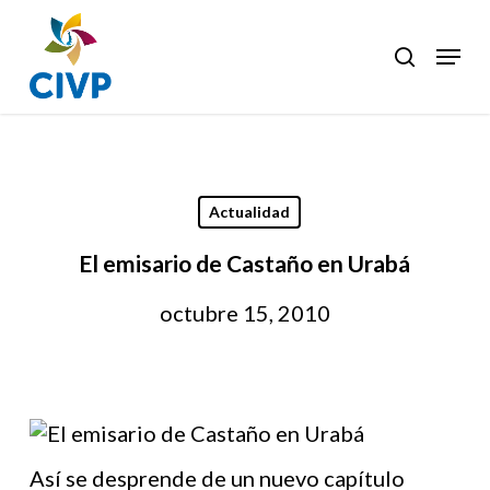
Skip
to
Menu
search
Clos
main
Men
content
Actualidad
El emisario de Castaño en Urabá
octubre 15, 2010
Así se desprende de un nuevo capítulo