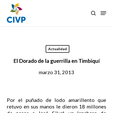
Skip
to
Menu
search
Clos
main
Men
content
Actualidad
El Dorado de la guerrilla en Timbiquí
marzo 31, 2013
Por el puñado de lodo amarillento que
retuvo en sus manos le dieron 18 millones