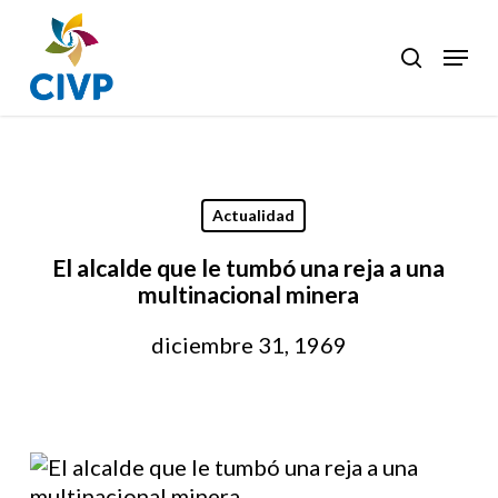
Skip
to
Menu
search
Clos
main
Men
content
Actualidad
El alcalde que le tumbó una reja a una
multinacional minera
diciembre 31, 1969