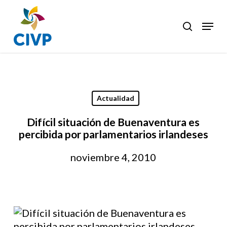
Skip
to
Menu
search
Clos
main
Men
content
Actualidad
Difícil situación de Buenaventura es
percibida por parlamentarios irlandeses
noviembre 4, 2010