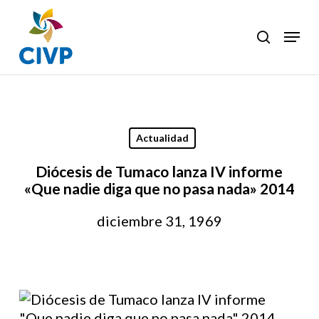
Skip
to
Menu
search
Clos
main
Men
content
Actualidad
Diócesis de Tumaco lanza IV informe
«Que nadie diga que no pasa nada» 2014
diciembre 31, 1969