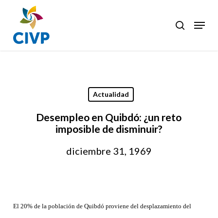
Skip
to
Menu
search
Clos
main
Men
content
Actualidad
Desempleo en Quibdó: ¿un reto
imposible de disminuir?
diciembre 31, 1969
El 20% de la población de Quibdó proviene del desplazamiento del