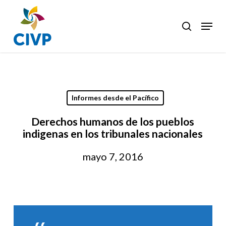
Skip
to
Menu
search
Clos
main
Men
content
Informes desde el Pacífico
Derechos humanos de los pueblos
indigenas en los tribunales nacionales
mayo 7, 2016