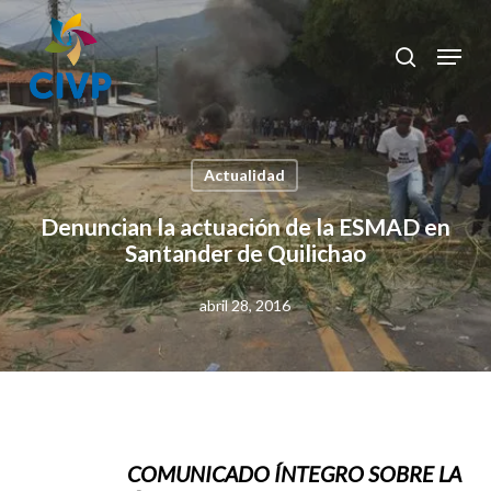
Skip
to
Menu
search
Clos
main
Men
content
Actualidad
Denuncian la actuación de la ESMAD en
Santander de Quilichao
abril 28, 2016
COMUNICADO ÍNTEGRO SOBRE LA