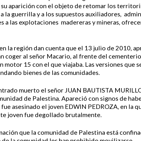
 su aparición con el objeto de retomar los territor
 la guerrilla y a los supuestos auxiliadores, admin
es a las explotaciones madereras y mineras, ofrece
n la región dan cuenta que el 13 julio de 2010, ap
 coger al señor Macario, al frente del cementerio
n motor 15 con el que viajaba. Las versiones que s
ondando bienes de las comunidades.
ontrado muerto el señor JUAN BAUTISTA MURILLO, 
omunidad de Palestina. Apareció con signos de hab
o, fue asesinado el joven EDWIN PEDROZA, en la qu
ste joven fue degollado brutalmente.
ormación que la comunidad de Palestina está confin
 de la comunidad les han prohibido movilizarse.