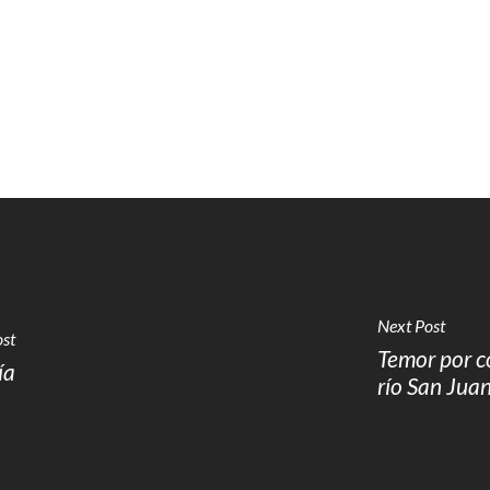
Next Post
ost
Temor por c
ía
río San Jua