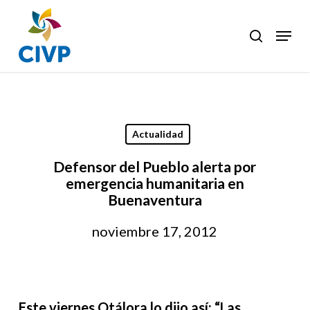
Skip
to
Menu
search
Clos
main
Men
content
Actualidad
Defensor del Pueblo alerta por
emergencia humanitaria en
Buenaventura
noviembre 17, 2012
Este viernes Otálora lo dijo así: “Las