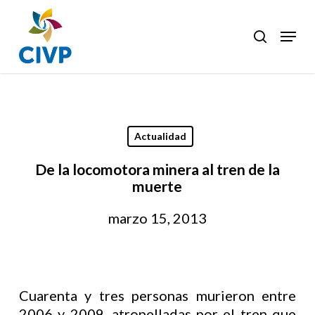
Skip
to
Menu
search
Clos
main
Men
content
Actualidad
De la locomotora minera al tren de la
muerte
marzo 15, 2013
Cuarenta y tres personas murieron entre
2006 y 2009, atropelladas por el tren que