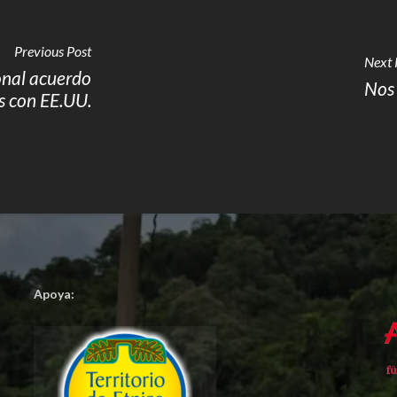
Previous Post
Next 
onal acuerdo
Nos 
es con EE.UU.
Apoya: