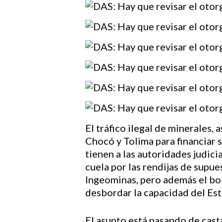
El tráfico ilegal de minerales,
Chocó y Tolima para financiar 
tienen a las autoridades judici
Hit enter to search or ESC to close
cuela por las rendijas de supu
Ingeominas, pero además el bol
desbordar la capacidad del Es
El asunto está pasando de casta