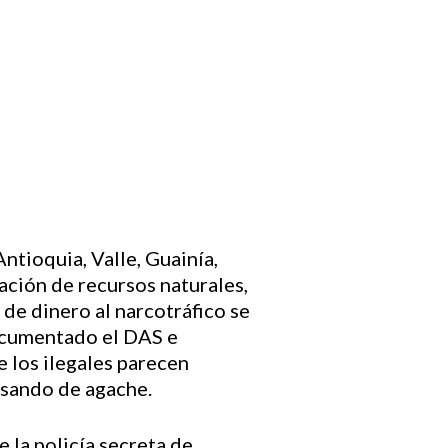
Antioquia, Valle, Guainía,
ación de recursos naturales,
 de dinero al narcotráfico se
documentado el DAS e
e los ilegales parecen
asando de agache.
 la policía secreta de