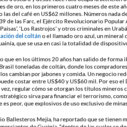
s de oro, en los primeros cuatro meses de este año
 las del café en US$62 millones. Números nada de
 39 de las Farc, el Ejército Revolucionario Popul
s Paisas’, ‘Los Rastrojos’ y otros criminales en Ura
ación del coltán
o el llamado oro azul, un mineral 
inía, que se usa en casi la totalidad de dispositiv
 que en los últimos 20 años han salido de forma il
Brasil toneladas de coltán, donde los compradores
 los cambian por jabones y comida. Un negocio red
puede costar entre US$40 y US$60 mil. Por eso el 
vez, regular cómo se otorgan los títulos mineros co
stratégico sirva para financiar el terrorismo, com
e es peor, que explosivos de uso exclusivo de minas 
io Ballesteros Mejía, ha reportado que se tienen 
omerciantes de Guainía, “dentro de las cuales se d