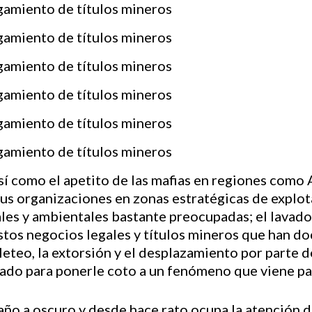
 así como el apetito de las mafias en regiones como 
sus organizaciones en zonas estratégicas de explot
ales y ambientales bastante preocupadas; el lavado
estos negocios legales y títulos mineros que han 
eteo, la extorsión y el desplazamiento por parte d
tado para ponerle coto a un fenómeno que viene p
ño a oscuro y desde hace rato ocupa la atención de