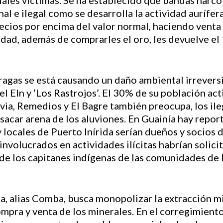
iales víctimas. Se ha establecido que bandas narco
l e ilegal como se desarrolla la actividad aurífera
recios por encima del valor normal, haciendo venta 
idad, además de comprarles el oro, les devuelve el 
ragas se está causando un daño ambiental irreversi
 el Eln y ‘Los Rastrojos’. El 30% de su población ac
ovia, Remedios y El Bagre también preocupa, los il
sacar arena de los aluviones. En Guainía hay repor
locales de Puerto Inírida serían dueños y socios 
involucrados en actividades ilícitas habrían solicit
de los capitanes indígenas de las comunidades de
a, alias Comba, busca monopolizar la extracción min
ompra y venta de los minerales. En el corregimient