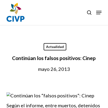
Skip
to
Menu
search
Clos
main
Men
content
Actualidad
Continúan los falsos positivos: Cinep
mayo 26, 2013
Segùn el informe, entre muertos, detenidos