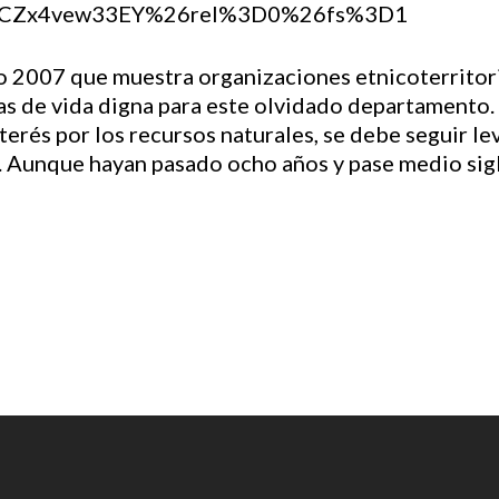
h?v=CZx4vew33EY%26rel%3D0%26fs%3D1
o 2007 que muestra organizaciones etnicoterritori
 de vida digna para este olvidado departamento. 
nterés por los recursos naturales, se debe seguir l
. Aunque hayan pasado ocho años y pase medio sig