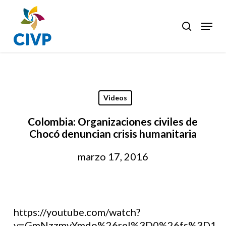
Skip
to
Menu
search
Clos
main
Men
content
Videos
Colombia: Organizaciones civiles de
Chocó denuncian crisis humanitaria
marzo 17, 2016
https://youtube.com/watch?
v=GmNzzmvYmdo%26rel%3D0%26fs%3D1