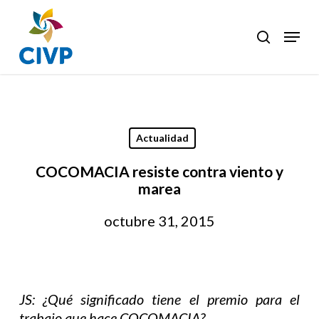
Skip
to
Menu
search
Clos
main
Men
content
Actualidad
COCOMACIA resiste contra viento y
marea
octubre 31, 2015
JS: ¿Qué significado tiene el premio para el
trabajo que hace COCOMACIA?