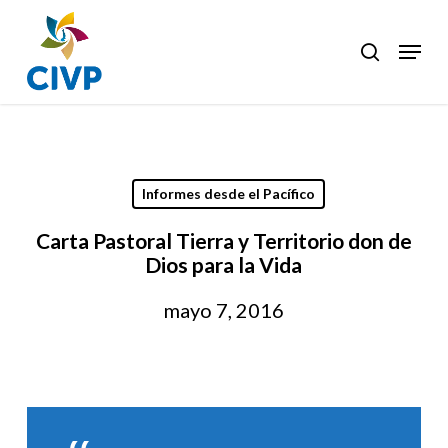
Skip
to
Menu
search
Clos
main
Men
content
Informes desde el Pacífico
Carta Pastoral Tierra y Territorio don de
Dios para la Vida
mayo 7, 2016