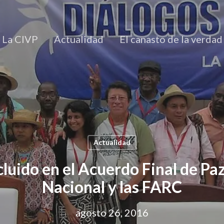
La CIVP
Actualidad
El canasto de la verdad
Actualidad
cluido en el Acuerdo Final de Pa
Nacional y las FARC
agosto 26, 2016