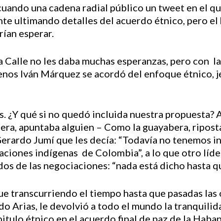
 cuando una cadena radial público un tweet en el qu
te ultimando detalles del acuerdo étnico, pero el
rían esperar.
 Calle no les daba muchas esperanzas, pero con l
nos Iván Márquez se acordó del enfoque étnico, jej
s. ¿Y qué si no quedó incluida nuestra propuesta? A
ra, apuntaba alguien – Como la guayabera, riposta
erardo Jumí que les decía: “Todavía no tenemos in
Naciones indígenas de Colombia”, a lo que otro líd
os de las negociaciones: “nada está dicho hasta qu
fue transcurriendo el tiempo hasta que pasadas las
o Arias, le devolvió a todo el mundo la tranquili
itulo étnico en el acuerdo final de paz de la Haba