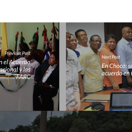
Previous Post
Next Post
en el Acuerdo
En Chocó: s
acional y las
acuerdo en t
FARC