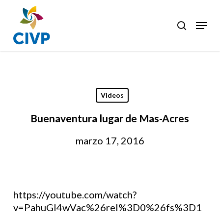
Skip
to
Menu
search
Clos
main
Men
content
Videos
Buenaventura lugar de Mas-Acres
marzo 17, 2016
https://youtube.com/watch?
v=PahuGl4wVac%26rel%3D0%26fs%3D1