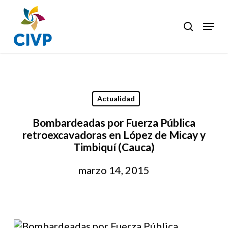
Skip
to
Menu
search
Clos
main
Men
content
Actualidad
Bombardeadas por Fuerza Pública
retroexcavadoras en López de Micay y
Timbiquí (Cauca)
marzo 14, 2015