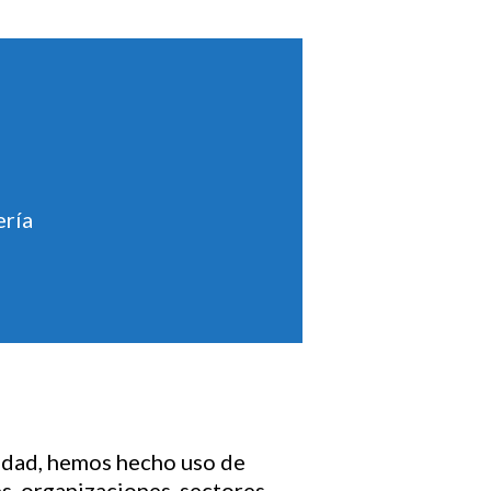
ería
lidad, hemos hecho uso de
es, organizaciones, sectores