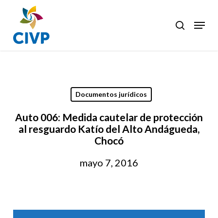
Skip
to
Menu
search
Clos
main
Men
content
Documentos jurídicos
Auto 006: Medida cautelar de protección
al resguardo Katío del Alto Andágueda,
Chocó
mayo 7, 2016