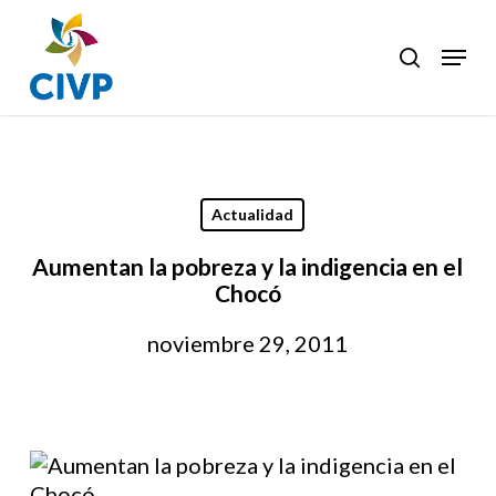
Skip
to
Menu
search
Clos
main
Men
content
Actualidad
Aumentan la pobreza y la indigencia en el
Chocó
noviembre 29, 2011