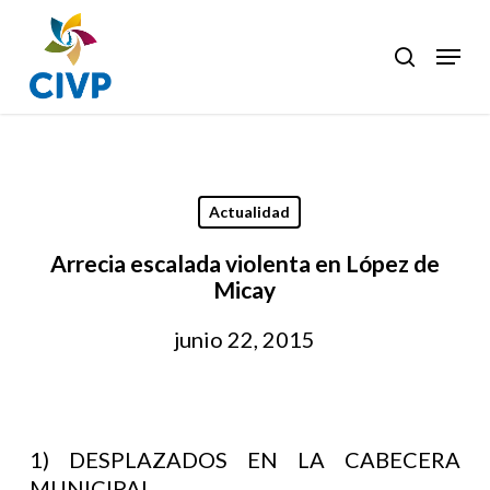
Skip
to
Menu
search
Clos
main
Men
content
Actualidad
Arrecia escalada violenta en López de
Micay
junio 22, 2015
1) DESPLAZADOS EN LA CABECERA
MUNICIPAL