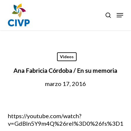
Skip
to
Menu
search
Clos
main
Men
content
Videos
Ana Fabricia Córdoba / En su memoria
marzo 17, 2016
https://youtube.com/watch?
v=GdBln5Y9m4Q%26rel%3D0%26fs%3D1