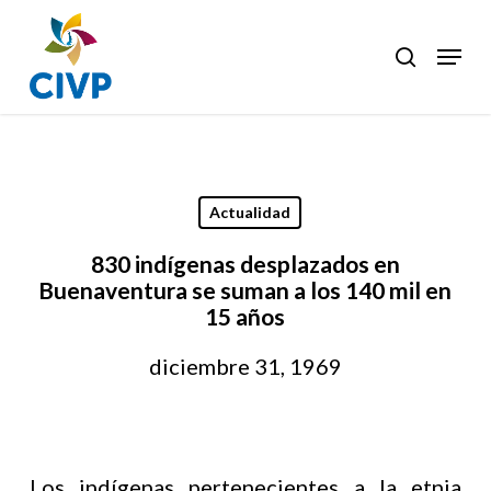
Skip
to
Menu
search
Clos
main
Men
content
Actualidad
830 indígenas desplazados en
Buenaventura se suman a los 140 mil en
15 años
diciembre 31, 1969
Los indígenas pertenecientes a la etnia