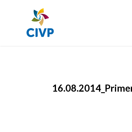
Skip
to
main
content
16.08.2014_Primer 