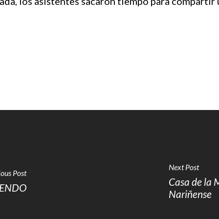
rnada, los asistentes sacaron tiempo para comparti
Next Post
ous Post
Casa de la 
VIENDO
Nariñense