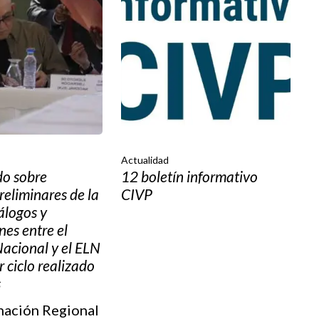
Actualidad
o sobre
12 boletín informativo
reliminares de la
CIVP
álogos y
nes entre el
acional y el ELN
r ciclo realizado
s
nación Regional