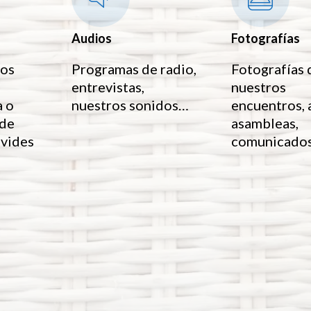
Audios
Fotografías
eos
Programas de radio,
Fotografías 
entrevistas,
nuestros
a o
nuestros sonidos…
encuentros, 
 de
asambleas,
lvides
comunicados