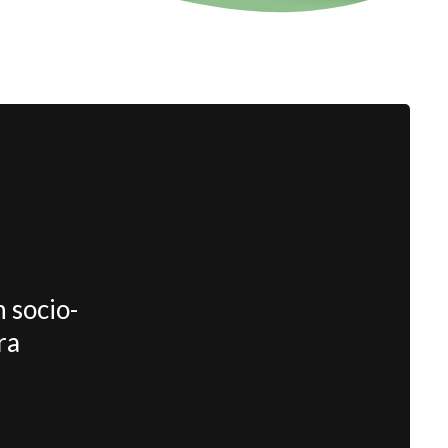
 socio-
ra